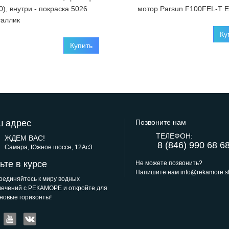
0), внутри - покраска 5026
мотор Parsun F100FEL-T E
аллик
Ку
Купить
 адрес
Позвоните нам
ТЕЛЕФОН:
ЖДЕМ ВАС!
8 (846) 990 68 6
Самара, Южное шоссе, 12Ас3
ьте в курсе
Не можете позвонить?
Напишите нам
info@rekamore.s
оединяйтесь к миру водных
лечений с РЕКАМОРЕ и откройте для
 новые горизонты!