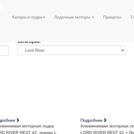
Катера и лодки
Лодочные моторы
Прицепы
Т
Категория:
дробнее
Подробнее
миниевая моторная лодка
Алюминиевая моторная л
D RIVER REST 42, транец L
LORD RIVER REST 51 + Л