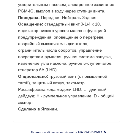
ускорительным насосом, электронное зажигание
РGМ-IG, выхлоп в воду через ступицу винта.
Передача:
Передняя-Нейтраль-Задняя
Оснащение:
стандартный винт 9-1/4 х 10,
индикатор низкого уровня масла с функцией
предупреждения, оповещение о перегреве,
аварийный выключатель двигателя,
ограничитель числа оборотов, управление
посредством румпеля, ручная система запуска,
изменение угла наклона: ручное 5-ступенчатое,
генератор 6А (LНD)
Опционально:
грузовой винт (с повышенной
тягой), защитный кожух, тахометр.
Расшифровка кода модели LНD: L - длинный
дейдвуд; Н - румпельное управление; D - общий
экспорт.
Сделано в Японии.
Лодочный мотор Honda BF250DXRD